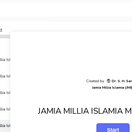
d
llia Islamia M. A. 2016
llia Islamia M.A. 2017
Created by
Dr. S. H. Sa
Jamia Millia Islamia (JMI
llia Islamia M. A. 2018
JAMIA MILLIA ISLAMIA 
llia Islamia M. A. 2019
llia Islamia M.A. 2021-