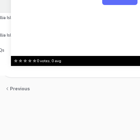
llia Islamia M. A. 2022
llia Islamia M. A. 2023
Qs
0 votes, 0 avg
Previous