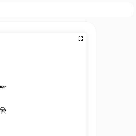
rkar
্গি