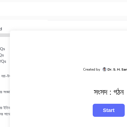
d
YQs
Qs
YQs
Created by
Dr. S. H. Sa
 নয়া-উদারবাদ
সংসদ : গঠন
ঞানের সংজ্ঞা, প্রকৃতি ও পরিসর
ঞানের ইতিহাস, অর্থনীতি, দর্শন ও
ের সাথে সম্পর্ক